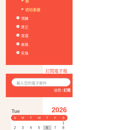
銀
琥珀蜜蠟
項鍊
其它
耳環
串珠
天珠
訂閱電子報
退閱
/
訂閱
2026
Tue
S
M
T
W
T
F
S
1
2
3
4
5
6
7
8