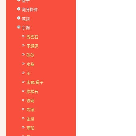
墜子
隨身掛飾
戒指
手鐲
雪雲石
不鏽鋼
硃砂
水晶
玉
木頭/種子
綠松石
玻璃
骨頭
金屬
瑪瑙