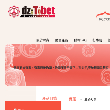
關於財寶
財寶產品
購物FAQ
行事曆
修身而後齊家，齊家而後治國，治國而後平天下!--孔夫子,春秋戰國思想家
產品目錄
骨頭
-
產品列表