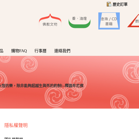
歷史訂單
品
購物FAQ
行事曆
連絡我們
恆的樂，除非能夠超越生與死的約制!--釋迦牟尼佛
隱私權聲明