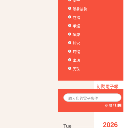
墜子
隨身掛飾
戒指
手鐲
項鍊
其它
耳環
串珠
天珠
訂閱電子報
退閱
/
訂閱
2026
Tue