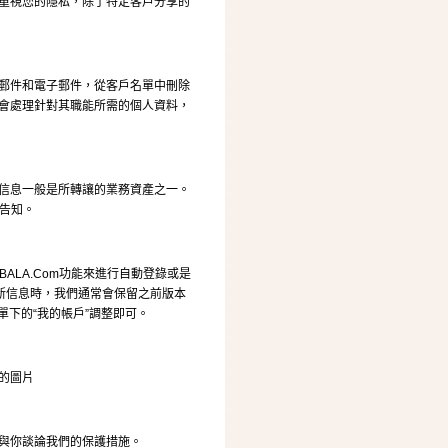
重視您的隱私，除了特定客戶分享的
郵件和電子郵件，從客戶名單中刪除
會處理針對其職能所需的個人資料，
信息一般是所轉讓的業務資產之一。
此告知。
ALA.Com功能來進行自動登錄或是
新信息時，我們通常會保留之前版本
單下的“我的帳戶”調整即可。
的圖片
與你談論我們的保護措施。