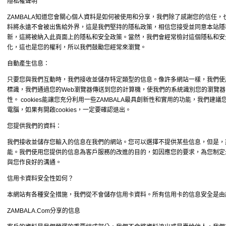
隱私權聲明
ZAMBALA知道您會關心個人資料是如何被使用和分享，我們除了感謝您的信任
料將永遠不會被出售給外界，這是我們堅持的隱私政策，相信您接受並同意本站隱
新，這將被納入此頁面上的隱私和安全政策。當然，我們會經常檢討這個隱私和安
化，這也是您的權利，所以我們鼓勵您經常來瀏覽。
自動產生信息：
只要您與我們互動時，我們接收並儲存特定類型的信息。像許多網站一樣，我們使用“coo
標識，我們通過您的Web瀏覽器傳送到您的計算機，使我們的系統識別您的瀏覽器，
性。 cookies能讓您充分利用一些ZAMBALA最具創新性和實用的功能，我們建
電腦，如果有開啟cookies，一定要確認退出。
您提供我們的資料：
我們接收並儲存您輸入的信息在我們的網站。您可以選擇不提供某些信息，但是，
能。我們使用您提供的信息為客戶服務的改進的目的，如因應您的要求，為您制定
與您作良好的溝通。
信用卡資料安全性如何？
本網站有各種安全措施，我們從不會儲存信用卡資料。所有信用卡的信息安全是由
ZAMBALA.Com分享的信息